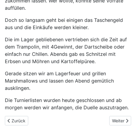
zukommen lassen. Wer wollte, konnte seine Vorräte
auffüllen.
Doch so langsam geht bei einigen das Taschengeld
aus und die Einkäufe werden kleiner.
Die im Lager gebliebenen vertrieben sich die Zeit auf
dem Trampolin, mit 4Gewinnt, der Dartscheibe oder
einfach nur Chillen. Abends gab es Schnitzel mit
Erbsen und Möhren und Kartoffelpüree.
Gerade sitzen wir am Lagerfeuer und grillen
Marshmallows und lassen den Abend gemütlich
ausklingen.
Die Turnierlisten wurden heute geschlossen und ab
morgen werden wir anfangen, die Duelle auszutragen.
Vorheriger Beitrag: Das halbe Lager in Lübeck
Nächster Bei
Zurück
Weiter