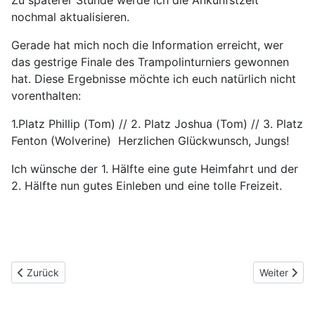
Zu späterer Stunde werde ich die Ankunfstzeit
nochmal aktualisieren.
Gerade hat mich noch die Information erreicht, wer
das gestrige Finale des Trampolinturniers gewonnen
hat. Diese Ergebnisse möchte ich euch natürlich nicht
vorenthalten:
1.Platz Phillip (Tom) // 2. Platz Joshua (Tom) // 3. Platz
Fenton (Wolverine) Herzlichen Glückwunsch, Jungs!
Ich wünsche der 1. Hälfte eine gute Heimfahrt und der
2. Hälfte nun gutes Einleben und eine tolle Freizeit.
Vorheriger Beitrag: Aktualisierung Ankunft 1.Hälfte
Nächster Bei
Zurück
Weiter